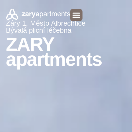
ZARY Apartments, Žáry 1, Město
Albrechtice
Žáry 1, Město Albrechtice
Bývalá plicní léčebna
ZARY
apartments